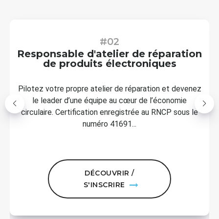
#03
éparation
Réparer en Sécurité et 
ques
Conformité
ion et devenez
Maîtrisez les bonnes pratiques pour rép
l’économie
risques et dans le respect des normes.
 RNCP sous le
efficacité, sécurité et conformité : la r
professionnelle responsable commen
DÉCOUVRIR /
S'INSCRIRE